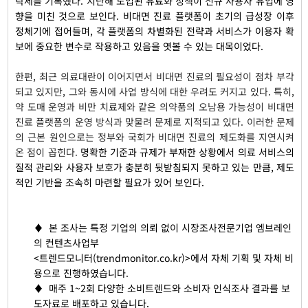
락세를 기록했다. 지난해 도입된 유료화 정책이 신규 사용자 유입에 영
향을 미친 것으로 보인다. 비대면 진료 플랫폼이 초기의 급성장 이후
정체기에 접어들며, 각 플랫폼의 차별화된 전략과 서비스가 이용자 확
보에 중요한 변수로 작용하고 있음을 엿볼 수 있는 대목이었다.
한편, 최근 의료대란이 이어지면서 비대면 진료의 필요성이 점차 부각
되고 있지만, 그와 동시에 사업 방식에 대한 우려도 커지고 있다. 특히,
약 도매 운영과 비만 치료제와 같은 의약품의 오남용 가능성이 비대면
진료 플랫폼의 운영 방식과 맞물려 문제로 지적되고 있다. 이러한 문제
의 근본 원인으로는 정부와 국회가 비대면 진료의 제도화를 지연시켜
온 점이 꼽힌다.
명확한 기준과 규제가 부재한 상황에서 의료 서비스의
질적 관리와 사용자 보호가 충분히 뒷받침되지 못하고 있는 만큼, 제도
적인 기반을 조속히 마련할 필요가 있어 보인다.
♦
본 조사는 특정 기업의 의뢰 없이 시장조사전문기업 엠브레인
의 컨텐츠사업부
<
트렌드모니터(trendmonitor.co.kr)>에서 자체 기획 및 자체 비
용으로 진행하였습니다.
♦
매주 1~2회 다양한 소비트렌드와 소비자 인식조사 결과를 보
도자료로 배포하고 있습니다.