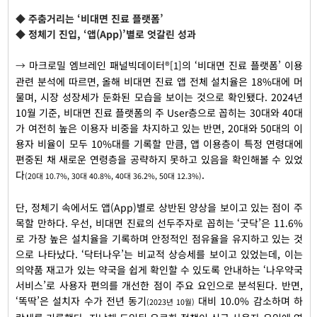
◆ 주춤거리는 ‘비대면 진료 플랫폼’
◆ 정체기 진입, ‘앱(App)’별로 엇갈린 성과
→
마크로밀 엠브레인 패널빅데이터®
의 ‘비대면 진료 플랫폼’ 이용
[1]
관련 분석에 따르면, 올해 비대면 진료 앱 전체 설치율은 18%대에 머
물며, 시장 성장세가 둔화된 모습을 보이는 것으로 확인됐다. 2024년
10월 기준, 비대면 진료 플랫폼의 주 User층으로 꼽히는 30대와 40대
가 여전히 높은 이용자 비중을 차지하고 있는 반면, 20대와 50대의 이
용자 비율이 모두 10%대를 기록할 만큼, 앱 이용층이 특정 연령대에
편중된 채 새로운 연령층을 공략하지 못하고 있음을 확인해볼 수 있었
다
.
(20
대 10.7%, 30대 40.8%, 40대 36.2%, 50대 12.3%)
단, 정체기 속에서도 앱(App)별로 상반된 양상을 보이고 있는 점이 주
목할 만하다. 우선, 비대면 진료의 선두주자로 꼽히는 ‘굿닥’은 11.6%
로 가장 높은 설치율을 기록하며 안정적인 점유율을 유지하고 있는 것
으로 나타났다. ‘닥터나우’는 비교적 상승세를 보이고 있었는데, 이는
의약품 재고가 있는 약국을 쉽게 확인할 수 있도록 안내하는 ‘나우약국
서비스’로 사용자 편의를 개선한 점이 주요 요인으로 분석된다. 반면,
‘똑딱’은 설치자 수가 전년 동기
대비 10.0% 감소하며 하
(2023
년 10월)