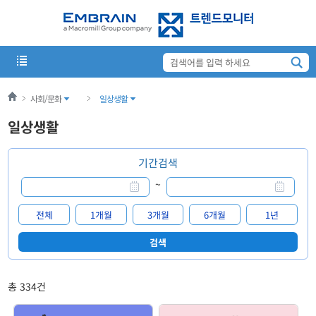
사회/문화
일상생활
일상생활
기간검색
~
총
334
건