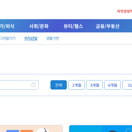
저작권정
가/외식
사회/문화
뷰티/헬스
금융/부동산
/디지털기기
지식산업
생활가전