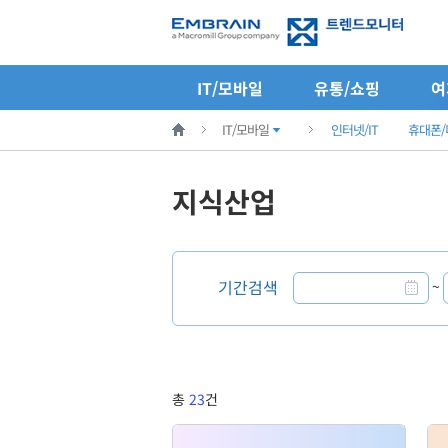
IT/모바일
유통/쇼핑
여
IT/모바일
인터넷/IT
휴대폰
지식산업
기간검색
~
총
23
건